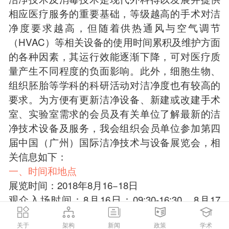
相应医疗服务的重要基础，等级越高的手术对洁
净度要求越高，但随着供热通风与空气调节
（HVAC）等相关设备的使用时间累积及维护方面
的各种因素，其运行效能逐渐下降，可对医疗质
量产生不同程度的负面影响。此外，细胞生物、
组织胚胎等学科的科研活动对洁净度也有较高的
要求。为方便有更新洁净设备、新建或改建手术
室、实验室需求的会员及有关单位了解最新的洁
净技术设备及服务，我会组织会员单位参加第四
届中国（广州）国际洁净技术与设备展览会，相
关信息如下：
一、时间和地点
展览时间：2018年8月16−18日
观众入场时间：8月16日：09:30-16:30，8月17
日：09:00-16:30，8月18日：09:00-12:00
关于
架构
新闻
政策
学术
展览地点：广州市海珠区阅江中路380号中国进出