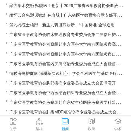
聚力学术交融 赋能医工创新丨2026广东省医学教育协会血液净
缅怀云台先烈 赓续红色血脉丨广东省医学教育协会党支部开展主
化与医工结合专委会学术年会圆满举办
侯凡凡院士领衔！新生儿肾脏病诊断，“中国标准”全球通用
题党日活动
广东省医学教育协会临床护理教育专业委员会第二届临床护理教
广东省医学教育协会考察组赴南方医科大学南方医院考察高血脂
育师资培训班在深举办
广东省医学教育协会考察组赴南方医科大学南方医院考察口腔美
与冠心病防治专委会筹备工作
广东省医学教育协会宫内疾病防治专业委员会成立大会暨首届宫
学专委会筹备工作
情暖海岛护健康 深耕基层践初心｜学会全科医学与基层医疗专委
内疾病防治学习班（广州站）顺利召开
广东省医学教育协会胸部疾病专业委员会成立大会圆满召开
会开展世界家庭医生日系列惠民服务活动
广东省医学教育协会中西医结合妇科专业委员会成立大会暨首届
广东省医学教育协会考察组赴广东省生殖医院考察医学科普专委
学术会议圆满召开
广东省医学教育协会肿瘤MDT精准诊疗专业委员会成立大会暨首
会筹备工作
第九届广东省医学教育协会肿瘤学专业委员会年会成功举办
届学术会议圆满召开
关于
架构
新闻
政策
学术