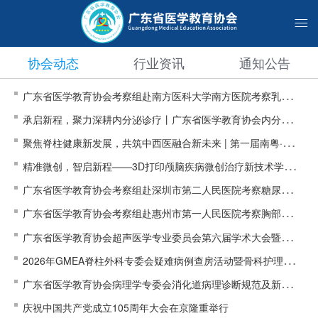
协会动态
行业资讯
通知公告
广东省医学教育协会考察组赴南方医科大学南方医院考察乳腺临
承启新程，聚力深耕内分泌诊疗丨广东省医学教育协会内分泌代
床研究专委会筹备工作
聚焦脊柱健康新发展，共筑中西医融合新未来 | 第一届南粤·龍溪
谢专业委员会第二届学术会议圆满落幕
精准微创，智启新程——3D打印颅脑疾病微创治疗新技术学习班
脊柱论坛成功举办
广东省医学教育协会考察组赴深圳市第二人民医院考察糖尿病精
圆满举办
广东省医学教育协会考察组赴惠州市第一人民医院考察胸部肿瘤
准诊治与预防专委会筹备工作
广东省医学教育协会超声医学专业委员会第六届学术大会暨第五
专业委员会筹备工作
2026年GMEA脊柱外科专委会疑难病例查房活动暨骨科护理学术
届青年医师授课大赛在深圳成功举办
广东省医学教育协会病理学专委会消化道病理诊断规范及新进展
沙龙-清远站顺利举行
庆祝中国共产党成立105周年大会在京隆重举行
学术交流系列活动-珠中江站顺利举办